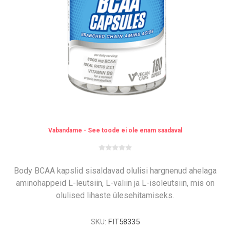
Vabandame - See toode ei ole enam saadaval
Body BCAA kapslid sisaldavad olulisi hargnenud ahelaga
aminohappeid L-leutsiin, L-valiin ja L-isoleutsiin, mis on
olulised lihaste ülesehitamiseks.
SKU:
FIT58335