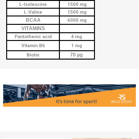
L-Isoleucine
1500 mg
L-Valine
1500 mg
BCAA
6000 mg
VITAMINS
Pantothenic acid
4 mg
Vitamin B6
1 mg
Biotin
70 µg