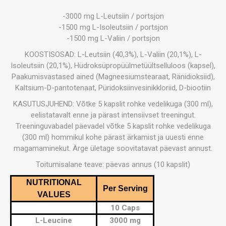
-3000 mg L-Leutsiin / portsjon
-1500 mg L-Isoleutsiin / portsjon
-1500 mg L-Valiin / portsjon
KOOSTISOSAD: L-Leutsiin (40,3%), L-Valiin (20,1%), L-
Isoleutsiin (20,1%), Hüdroksüpropüülmetüültselluloos (kapsel),
Paakumisvastased ained (Magneesiumstearaat, Ränidioksiid),
Kaltsium-D-pantotenaat, Püridoksiinvesinikkloriid, D-biootiin
KASUTUSJUHEND: Võtke 5 kapslit rohke vedelikuga (300 ml),
eelistatavalt enne ja pärast intensiivset treeningut.
Treeninguvabadel päevadel võtke 5 kapslit rohke vedelikuga
(300 ml) hommikul kohe pärast ärkamist ja uuesti enne
magamaminekut. Ärge ületage soovitatavat päevast annust.
Toitumisalane teave: päevas annus (10 kapslit)
NUTRITIONAL
Per Serving
VALUES
10 Caps
L-Leucine
3000 mg