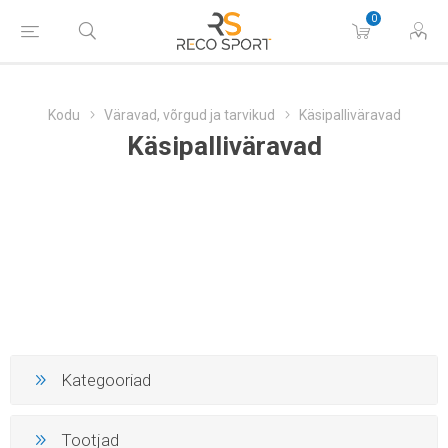
0
Kodu
Väravad, võrgud ja tarvikud
Käsipalliväravad
Käsipalliväravad
Kategooriad
Tootjad