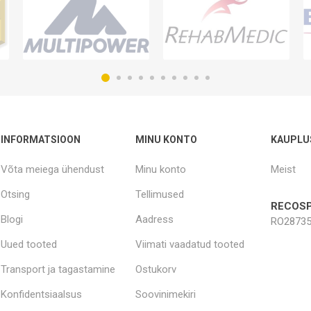
INFORMATSIOON
MINU KONTO
KAUPLU
Võta meiega ühendust
Minu konto
Meist
Otsing
Tellimused
RECOSP
Blogi
Aadress
RO28735
Uued tooted
Viimati vaadatud tooted
Transport ja tagastamine
Ostukorv
Konfidentsiaalsus
Soovinimekiri