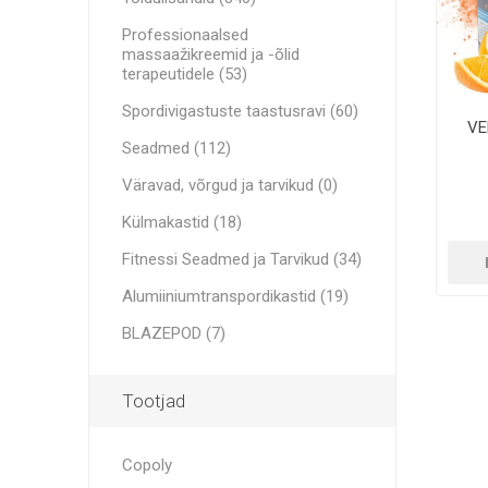
Meditsiinikotid
SOORITU
MINI BA
RECOSPO
Professionaalsed
BLAZEPOD
massaažikreemid ja -õlid
MUUD PU
Cryopush
terapeutidele (53)
Spordivigastuste taastusravi
ALTE APA
Spordivigastuste taastusravi (60)
RASKUSE
VE
KETTLER
Seadmed
Seadmed (112)
RASKUS
Väravad, võrgud ja tarvikud
Väravad, võrgud ja tarvikud (0)
Külmakastid (18)
Alumiiniumtranspordikastid
VITAMII
ULTRAHE
OLULINE
Fitnessi Seadmed ja Tarvikud (34)
SOORIT
Fitnessi Seadmed ja Tarvikud
Alumiiniumtranspordikastid (19)
BLAZEPOD (7)
Tootjad
Copoly