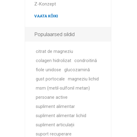
MAGNET
Z-Konzept
VAATA KÕIKI
KINEETE
Populaarsed sildid
citrat de magneziu
colagen hidrolizat
condroitină
fiole unidose
glucozamină
gust portocale
magneziu lichid
msm (metil-sulfonil metan)
persoane active
supliment alimentar
supliment alimentar lichid
supliment articulații
suport recuperare