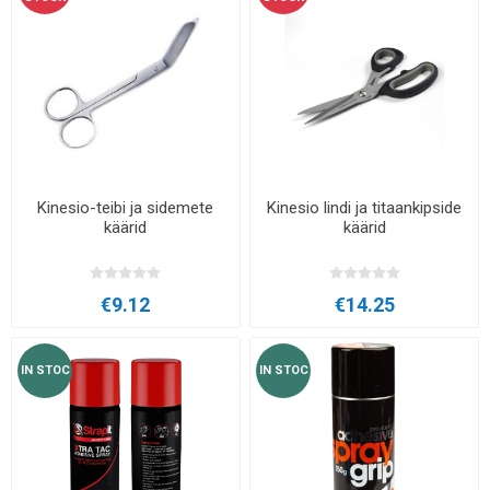
Kinesio-teibi ja sidemete
Kinesio lindi ja titaankipside
käärid
käärid
€9.12
€14.25
IN STOC
IN STOC