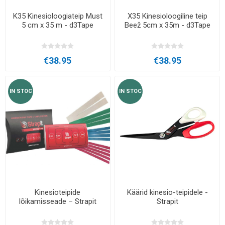
K35 Kinesioloogiateip Must
X35 Kinesioloogiline teip
5 cm x 35 m - d3Tape
Beež 5cm x 35m - d3Tape
€38.95
€38.95
IN STOC
IN STOC
Kinesioteipide
Käärid kinesio-teipidele -
lõikamisseade – Strapit
Strapit