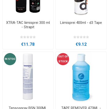
XTRA-TAC liimisprei 300 ml
Liimisprei 400ml - d3 Tape
- Strapit
€11.78
€9.12
OUT OF
IN STOC
STOCK
Tensospray BSN 300ML
TAPE REMOVER 473ML -