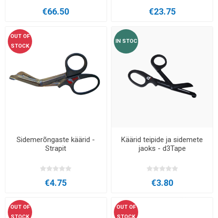
€66.50
€23.75
OUT OF
IN STOC
STOCK
Sidemerõngaste käärid -
Käärid teipide ja sidemete
Strapit
jaoks - d3Tape
€4.75
€3.80
OUT OF
OUT OF
STOCK
STOCK