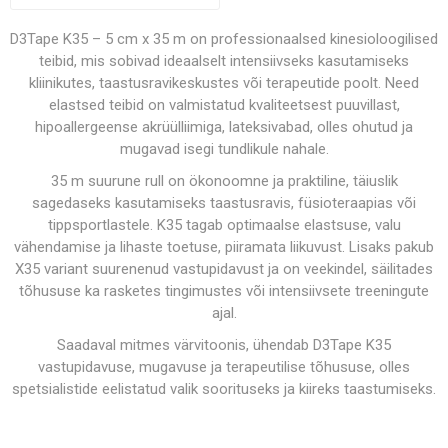
D3Tape K35 – 5 cm x 35 m on professionaalsed kinesioloogilised
teibid, mis sobivad ideaalselt intensiivseks kasutamiseks
kliinikutes, taastusravikeskustes või terapeutide poolt. Need
elastsed teibid on valmistatud kvaliteetsest puuvillast,
hipoallergeense akrüülliimiga, lateksivabad, olles ohutud ja
mugavad isegi tundlikule nahale.
35 m suurune rull on ökonoomne ja praktiline, täiuslik
sagedaseks kasutamiseks taastusravis, füsioteraapias või
tippsportlastele. K35 tagab optimaalse elastsuse, valu
vähendamise ja lihaste toetuse, piiramata liikuvust. Lisaks pakub
X35 variant suurenenud vastupidavust ja on veekindel, säilitades
tõhususe ka rasketes tingimustes või intensiivsete treeningute
ajal.
Saadaval mitmes värvitoonis, ühendab D3Tape K35
vastupidavuse, mugavuse ja terapeutilise tõhususe, olles
spetsialistide eelistatud valik soorituseks ja kiireks taastumiseks.