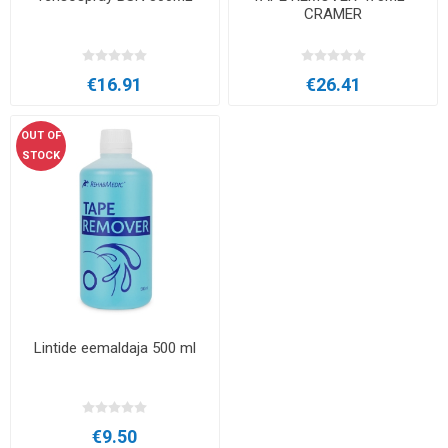
CRAMER
€16.91
€26.41
OUT OF
STOCK
Lintide eemaldaja 500 ml
€9.50