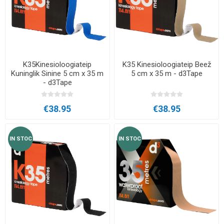
K35Kinesioloogiateip
K35 Kinesioloogiateip Beež
Kuninglik Sinine 5 cm x 35 m
5 cm x 35 m - d3Tape
- d3Tape
€38.95
€38.95
IN STOC
IN STOC