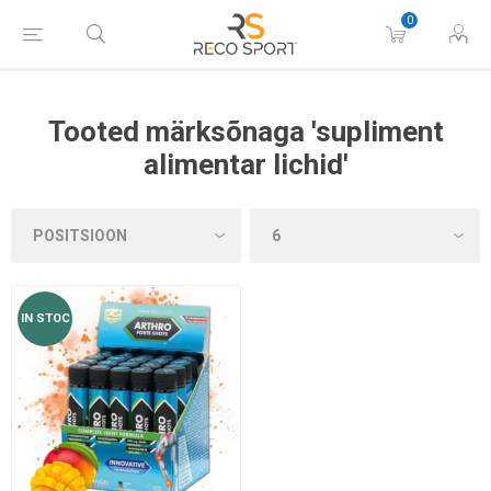
0
Tooted märksõnaga 'supliment
alimentar lichid'
IN STOC