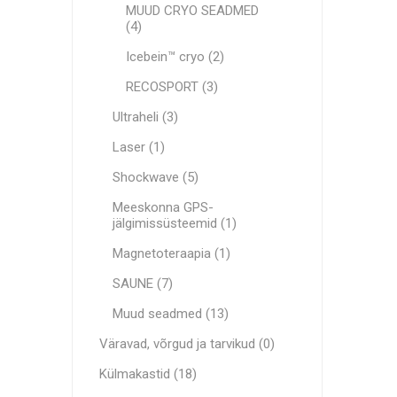
MAGNET
MUUD CRYO SEADMED
(4)
Icebein™ cryo (2)
KINEETE
RECOSPORT (3)
Ultraheli (3)
Laser (1)
Shockwave (5)
Meeskonna GPS-
jälgimissüsteemid (1)
Magnetoteraapia (1)
SAUNE (7)
Muud seadmed (13)
Väravad, võrgud ja tarvikud (0)
Külmakastid (18)