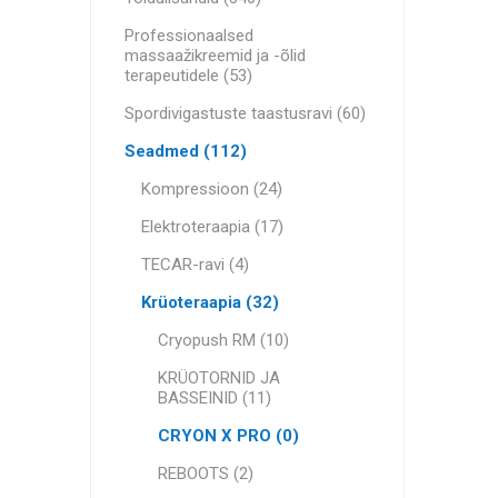
Meditsiinikotid
SOORITU
MINI BA
RECOSPO
Professionaalsed
BLAZEPOD
massaažikreemid ja -õlid
MUUD PU
Cryopush
terapeutidele (53)
Spordivigastuste taastusravi
ALTE APA
Spordivigastuste taastusravi (60)
RASKUSE
KETTLER
Seadmed
Seadmed (112)
RASKUS
Väravad, võrgud ja tarvikud
Kompressioon (24)
Elektroteraapia (17)
Alumiiniumtranspordikastid
VITAMII
ULTRAHE
OLULINE
TECAR-ravi (4)
SOORIT
Fitnessi Seadmed ja Tarvikud
Krüoteraapia (32)
Cryopush RM (10)
KRÜOTORNID JA
BASSEINID (11)
CRYON X PRO (0)
REBOOTS (2)