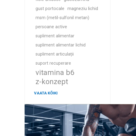
gust portocale
magneziu lichid
msm (metil-sulfonil metan)
persoane active
supliment alimentar
supliment alimentar lichid
supliment articulații
suport recuperare
vitamina b6
z-konzept
VAATA KÕIKI