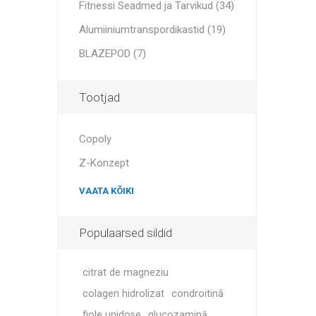
Fitnessi Seadmed ja Tarvikud (34)
Alumiiniumtranspordikastid (19)
BLAZEPOD (7)
Tootjad
Copoly
Z-Konzept
VAATA KÕIKI
Populaarsed sildid
citrat de magneziu
colagen hidrolizat
condroitină
fiole unidose
glucozamină