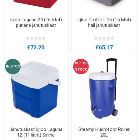
Igloo Legend 24 (16 liitrit)
Igloo Profile II 16 (15 liitrit)
punane jahutuskast
hall jahutuskast
€72.20
€65.17
OUT OF
IN STOC
STOCK
Jahutuskast Igloo Laguna
Steamy Hüdrofoor Roller
12 (11 liitrit) Sinine
20L