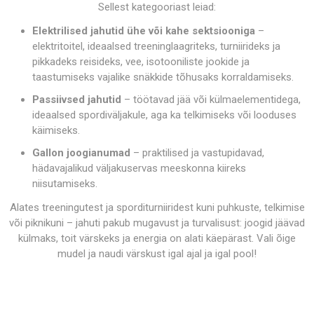
Sellest kategooriast leiad:
Elektrilised jahutid ühe või kahe sektsiooniga
–
elektritoitel, ideaalsed treeninglaagriteks, turniirideks ja
pikkadeks reisideks, vee, isotooniliste jookide ja
taastumiseks vajalike snäkkide tõhusaks korraldamiseks.
Passiivsed jahutid
– töötavad jää või külmaelementidega,
ideaalsed spordiväljakule, aga ka telkimiseks või looduses
käimiseks.
Gallon joogianumad
– praktilised ja vastupidavad,
hädavajalikud väljakuservas meeskonna kiireks
niisutamiseks.
Alates treeningutest ja sporditurniiridest kuni puhkuste, telkimise
või piknikuni – jahuti pakub mugavust ja turvalisust: joogid jäävad
külmaks, toit värskeks ja energia on alati käepärast. Vali õige
mudel ja naudi värskust igal ajal ja igal pool!