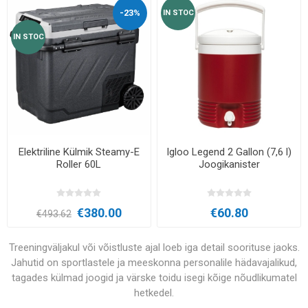
-23%
IN STOC
IN STOC
Elektriline Külmik Steamy-E
Igloo Legend 2 Gallon (7,6 l)
Roller 60L
Joogikanister
€380.00
€60.80
€493.62
Treeningväljakul või võistluste ajal loeb iga detail soorituse jaoks.
Jahutid on sportlastele ja meeskonna personalile hädavajalikud,
tagades külmad joogid ja värske toidu isegi kõige nõudlikumatel
hetkedel.