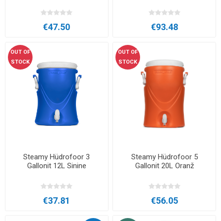
€47.50
€93.48
OUT OF
OUT OF
STOCK
STOCK
Steamy Hüdrofoor 3
Steamy Hüdrofoor 5
Gallonit 12L Sinine
Gallonit 20L Oranž
€37.81
€56.05