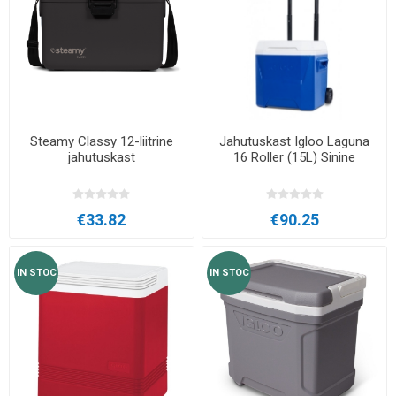
Steamy Classy 12-liitrine
Jahutuskast Igloo Laguna
jahutuskast
16 Roller (15L) Sinine
€33.82
€90.25
IN STOC
IN STOC