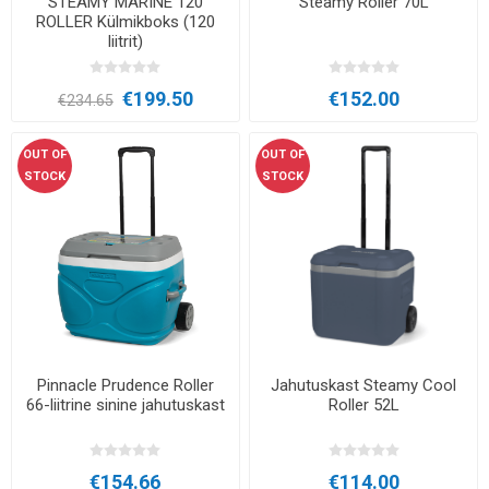
STEAMY MARINE 120
Steamy Roller 70L
ROLLER Külmikboks (120
liitrit)
€199.50
€152.00
€234.65
OUT OF
OUT OF
STOCK
STOCK
Pinnacle Prudence Roller
Jahutuskast Steamy Cool
66-liitrine sinine jahutuskast
Roller 52L
€154.66
€114.00