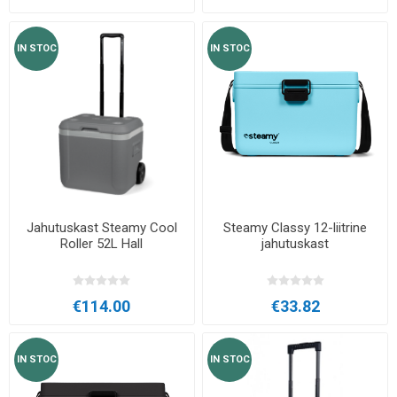
IN STOC
IN STOC
Jahutuskast Steamy Cool
Steamy Classy 12-liitrine
Roller 52L Hall
jahutuskast
€114.00
€33.82
IN STOC
IN STOC