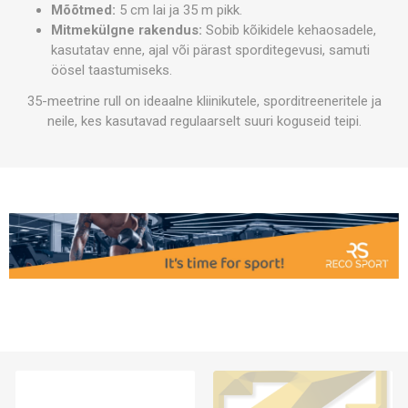
Mõõtmed:
5 cm lai ja 35 m pikk.
Mitmekülgne rakendus:
Sobib kõikidele kehaosadele,
kasutatav enne, ajal või pärast sporditegevusi, samuti
öösel taastumiseks.
35-meetrine rull on ideaalne kliinikutele, sporditreeneritele ja
neile, kes kasutavad regulaarselt suuri koguseid teipi.