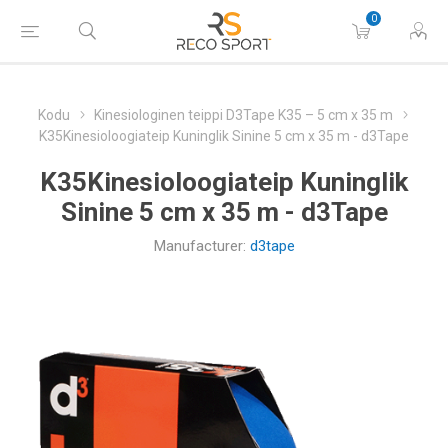
0
Kodu
Kinesiologinen teippi D3Tape K35 – 5 cm x 35 m
K35Kinesioloogiateip Kuninglik Sinine 5 cm x 35 m - d3Tape
K35Kinesioloogiateip Kuninglik
Sinine 5 cm x 35 m - d3Tape
Manufacturer:
d3tape