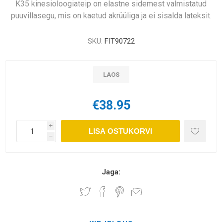
K35 kinesioloogiateip on elastne sidemest valmistatud
puuvillasegu, mis on kaetud akrüüliga ja ei sisalda lateksit.
SKU:
FIT90722
LAOS
€38.95
i
LISA OSTUKORVI
h
Jaga: