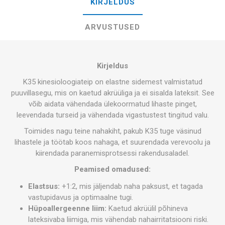
KIRJELDUS
ARVUSTUSED
Kirjeldus
K35 kinesioloogiateip on elastne sidemest valmistatud
puuvillasegu, mis on kaetud akrüüliga ja ei sisalda lateksit. See
võib aidata vähendada ülekoormatud lihaste pinget,
leevendada turseid ja vähendada vigastustest tingitud valu.
Toimides nagu teine nahakiht, pakub K35 tuge väsinud
lihastele ja töötab koos nahaga, et suurendada verevoolu ja
kiirendada paranemisprotsessi rakendusaladel.
Peamised omadused:
Elastsus:
+1:2, mis jäljendab naha paksust, et tagada
vastupidavus ja optimaalne tugi.
Hüpoallergeenne liim:
Kaetud akrüülil põhineva
lateksivaba liimiga, mis vähendab nahairritatsiooni riski.