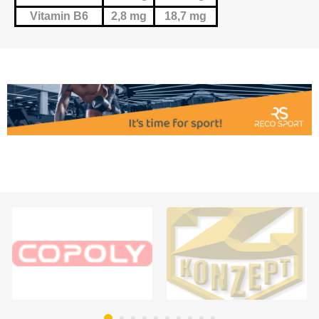
Vitamin B6
2,8 mg
18,7 mg