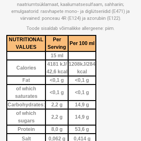
naatriumtsüklamaat, kaaliumatsesulfaam, sahhariin;
emulgaatorid: rasvhapete mono- ja diglütseriidid (E471) ja
värvained: ponceau 4R (E124) ja azorubiin (E122).
Toode sisaldab võimalikke allergeene: piim.
NUTRITIONAL
Per
Per 100 ml
VALUES
Serving
15 ml
4181 kJ/
1208kJ/284
Calories
42,6 kcal
kcal
Fat
<0,1 g
<0,1 g
of which
<0,1 g
<0,1 g
saturates
Carbohydrates:
2,2 g
14,9 g
of which
2,2 g
14,9 g
sugars
Protein
8,0 g
53,6 g
Salt
0,062 g
0,414 g