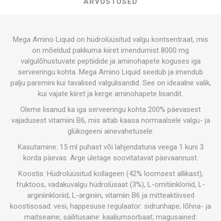
ARVUSTUSED
Mega Amino Liquid on hüdrolüüsitud valgu kontsentraat, mis
on mõeldud pakkuma kiiret imendumist 8000 mg
valgulõhustuvate peptiidide ja aminohapete koguses iga
serveeringu kohta. Mega Amino Liquid seedub ja imendub
palju paremini kui tavalised valgulisandid. See on ideaalne valik,
kui vajate kiiret ja kerge aminohapete lisandit.
Oleme lisanud ka iga serveeringu kohta 200% päevasest
vajadusest vitamiini B6, mis aitab kaasa normaalsele valgu- ja
glükogeeni ainevahetusele.
Kasutamine: 15 ml puhast või lahjendatuna veega 1 kuni 3
korda päevas. Ärge ületage soovitatavat päevaannust.
Koostis: Hüdrolüüsitud kollageen (42% loomsest allikast),
fruktoos, vadakuvalgu hüdrolüsaat (3%), L-ornitiinkloriid, L-
arginiinkloriid, L-arginiin, vitamiin B6 ja mitteaktiivsed
koostisosad: vesi, happesuse regulaator: sidrunhape; lõhna- ja
maitseaine; säilitusaine: kaaliumsorbaat; magusained: